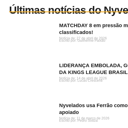
Últimas notícias do Nyv
MATCHDAY 8 em pressão máx
classificados!
Notícia de: 
27 de abril de 2026
Escrito por: 
Guilherme Paixão
LIDERANÇA EMBOLADA, G
DA KINGS LEAGUE BRASIL
Notícia de: 
14 de abril de 2026
Escrito por: 
Lucas Crescenti
Nyvelados usa Ferrão como 
apoiado
Notícia de: 
11 de março de 2026
Escrito por: 
Pedro Souza