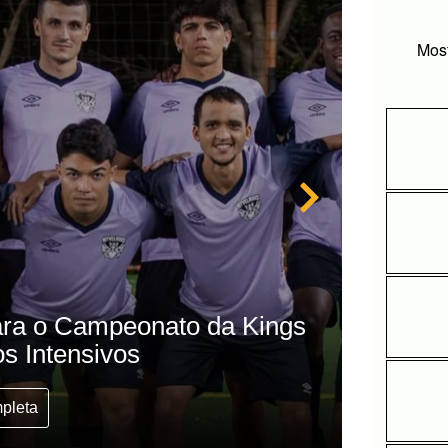
Most
ara o Campeonato da Kings
Nyve
s Intensivos
mpleta