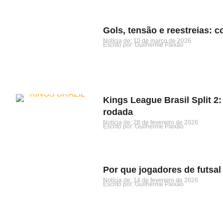
Gols, tensão e reestreias: c
Notícia de: 
10 de março de 2026
Escrito por: 
Guilherme Paixão
Kings League Brasil Split 2:
rodada
Notícia de: 
28 de fevereiro de 2026
Escrito por: 
Guilherme Paixão
Por que jogadores de futsa
Notícia de: 
14 de fevereiro de 2026
Escrito por: 
Guilherme Paixão