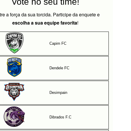
Vote no seu time!
re a força da sua torcida. Participe da enquete e
escolha a sua equipe favorita
!
Capim FC​
Dendele FC​
Desimpain
lados apresenta seu uniforme de trein
a Umbro
Dibrados F.C
Ler matéria completa