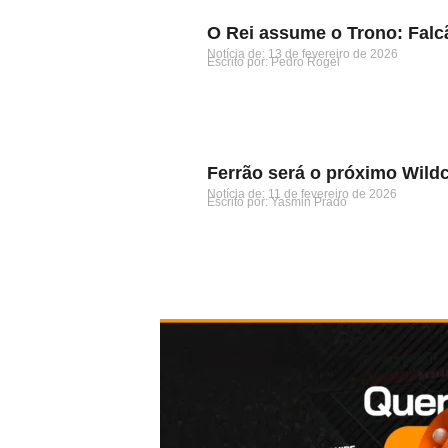
O Rei assume o Trono: Falc
Notícia de: 
13 de fevereiro de 2026
Escrito por: 
Pedro Rogel
Ferrão será o próximo Wild
Notícia de: 
11 de fevereiro de 2026
Escrito por: 
Yasmin Prado