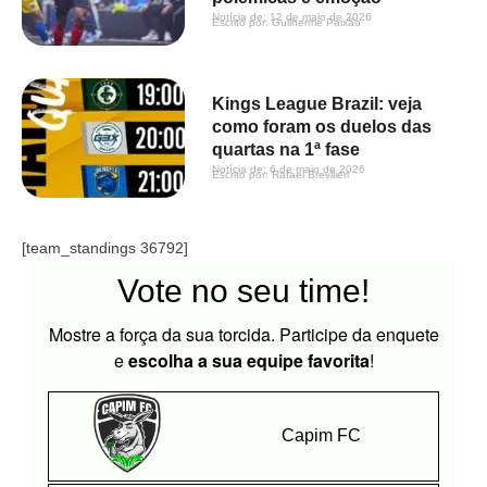
Notícia de: 
12 de maio de 2026
Escrito por: 
Guilherme Paixão
Kings League Brazil: veja
como foram os duelos das
quartas na 1ª fase
Notícia de: 
6 de maio de 2026
Escrito por: 
Rafael Brevilieri
[team_standings 36792]
Vote no seu time!
Mostre a força da sua torcida. Participe da enquete
e
escolha a sua equipe favorita
!
Capim FC​