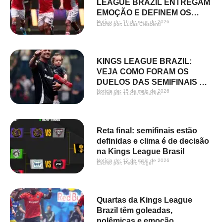
LEAGUE BRAZIL ENTREGAM
EMOÇÃO E DEFINEM OS
FINALISTAS
Notícia de: 
16 de maio de 2026
Escrito por: 
Lucas Crescenti
KINGS LEAGUE BRAZIL:
VEJA COMO FORAM OS
DUELOS DAS SEMIFINAIS NA
1ª FASE
Notícia de: 
15 de maio de 2026
Escrito por: 
Lucas Crescenti
Reta final: semifinais estão
definidas e clima é de decisão
na Kings League Brasil
Notícia de: 
12 de maio de 2026
Escrito por: 
Pedro Rogel
Quartas da Kings League
Brazil têm goleadas,
polêmicas e emoção