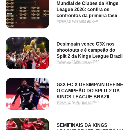
Mundial de Clubes da Kings
League 2026: confira os
confrontos da primeira fase
Notícia de: 
6 de junho de 2026
Escrito por: 
Guilherme Paixão
Desimpain vence G3X nos
shootouts e é campeão do
Split 2 da Kings League Brazil
Notícia de: 
19 de maio de 2026
Escrito por: 
Lucas Crescenti
G3X FC X DESIMPAIN DEFINE
O CAMPEÃO DO SPLIT 2 DA
KINGS LEAGUE BRAZIL
Notícia de: 
17 de maio de 2026
Escrito por: 
Rafael Brevilieri
SEMIFINAIS DA KINGS