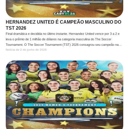
HERNANDEZ UNITED É CAMPEÃO MASCULINO DO
TST 2026
Final dramática e decidida no último instante. Hernandez United vence por 3 a 2 e
leva o prêmio de 1 milhão de dólares na categoria masculina do The Soccer
Tournament. O The Soccer Tournament (TST) 2026 consagrou seu campeão na
Notícia de 
2 de junho de 2026
categoria masculina. O Hernandez United sagrou-se campeão após uma
campanha muito consistente e uma final …