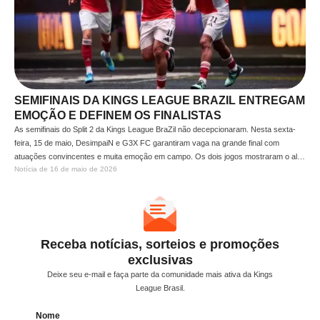
SEMIFINAIS DA KINGS LEAGUE BRAZIL ENTREGAM
EMOÇÃO E DEFINEM OS FINALISTAS
As semifinais do Split 2 da Kings League BraZil não decepcionaram. Nesta sexta-
feira, 15 de maio, DesimpaiN e G3X FC garantiram vaga na grande final com
atuações convincentes e muita emoção em campo. Os dois jogos mostraram o alto
Notícia de 
16 de maio de 2026
nível técnico da competição e definiram os times que vão brigar pelo título do split e
…
Receba notícias, sorteios e promoções
exclusivas
Deixe seu e-mail e faça parte da comunidade mais ativa da Kings
League Brasil.
Nome