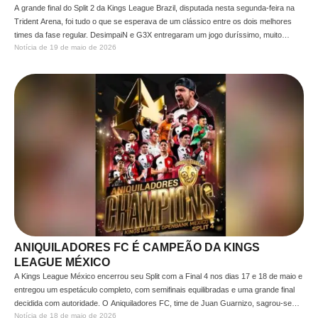
A grande final do Split 2 da Kings League Brazil, disputada nesta segunda-feira na
Trident Arena, foi tudo o que se esperava de um clássico entre os dois melhores
times da fase regular. DesimpaiN e G3X entregaram um jogo duríssimo, muito
Notícia de 
19 de maio de 2026
físico, com marcação forte, divididas ríspidas e alto nível técnico, terminando
empatado em 5 …
ANIQUILADORES FC É CAMPEÃO DA KINGS
LEAGUE MÉXICO
A Kings League México encerrou seu Split com a Final 4 nos dias 17 e 18 de maio e
entregou um espetáculo completo, com semifinais equilibradas e uma grande final
decidida com autoridade. O Aniquiladores FC, time de Juan Guarnizo, sagrou-se
Notícia de 
18 de maio de 2026
campeão ao vencer o Club de Cuervos por 7 a 4 na decisão e, …