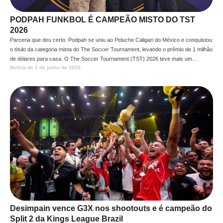
PODPAH FUNKBOL É CAMPEÃO MISTO DO TST
2026
Parceria que deu certo. Podpah se uniu ao Peluche Caligari do México e conquistou
o título da categoria mista do The Soccer Tournament, levando o prêmio de 1 milhão
de dólares para casa. O The Soccer Tournament (TST) 2026 teve mais um
Notícia de 
2 de junho de 2026
campeão brasileiro. O Podpah Funkbol Clube, em parceria com o Peluche Caligari
(Peluche …
Desimpain vence G3X nos shootouts e é campeão do
Split 2 da Kings League Brazil